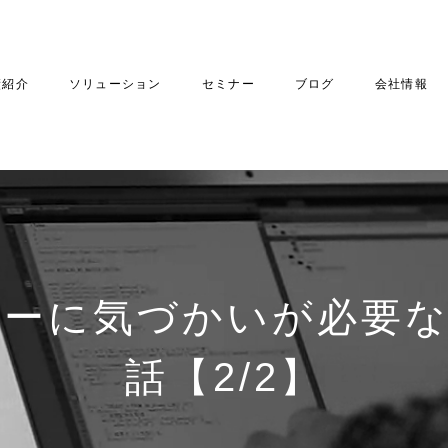
績紹介
ソリューション
セミナー
ブログ
会社情報
ターに気づかいが必要
話【2/2】