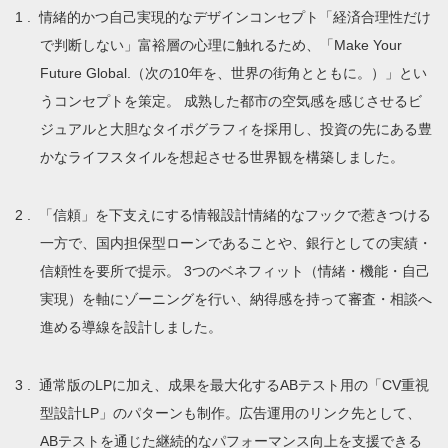
情緒的かつ自己実現的なデザインコンセプト「経済合理性だけ
で判断しない」富裕層の心理に触れるため、「Make Your
Future Global.（次の10年を、世界の街角とともに。）」とい
うコンセプトを策定。 成熟した都市の空気感を感じさせるビ
ジュアルと大胆なタイポグラフィを採用し、投資の先にある豊
かなライフスタイルを想起させる世界観を構築しました。
「信頼」を下支えにする情報設計情緒的なフックで惹きつける
一方で、国内担保型ローンであることや、銀行としての実績・
信頼性を要所で提示。 3つのベネフィット（情緒・機能・自己
実現）を軸にゾーニングを行い、納得感を持って審査・相談へ
進める導線を設計しました。
通常版のLPに加え、成果を最大化するABテスト用の「CV重視
型設計LP」のパターンも制作。広告運用のリンク先として、
ABテストを通じた継続的なパフォーマンス向上を支援できる