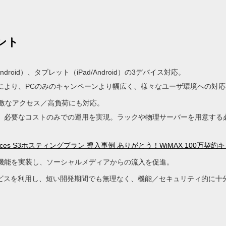
ント
ndroid）、タブレット（iPad/Android）の3デバイス対応。
により、PCのみのキャンペーンより幅広く、様々なユーザ環境への対応
急激なアクセス／高負荷にも対応。
、必要なコストのみでの運用を実現。ラックや物理サーバーを用意する
。
eb services S3ホスティングプラン 導入事例 ありがとう！WiMAX 100万契
機能を実装し、ソーシャルメディアからの流入を促進。
ービスを利用し、短い開発期間でも無理なく、機能／セキュリティ的に十