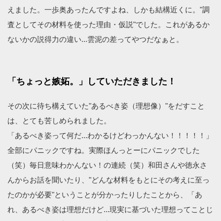
えました。一歩奥あったんですよね、しかも結構近くに。"調
査としてその材料を使った理由・仮説"でした。これがあるか
ないかの説得力の違い...雲泥の差ってやつだなぁと。
「ちょっと嫉妬。」していただきました！
その次に待ち構えていた"あるべき姿（理想像）"をだすこと
は、とても苦しめられました。
「あるべき姿って何だ...わかるけどわっかんない！！！！！」
全部にパニックですね。実際ほんっとーにパニックでした
（笑）毎日意味わかんない！の連続（笑）和田さんや徳永さ
んからお話を聞いたり、"どんな材料をもとにその考えに至っ
たのかが必要"ということが分かったりしたことから、「あ
れ、あるべき姿は理想だけど...現実に基づいた理想ってことじ